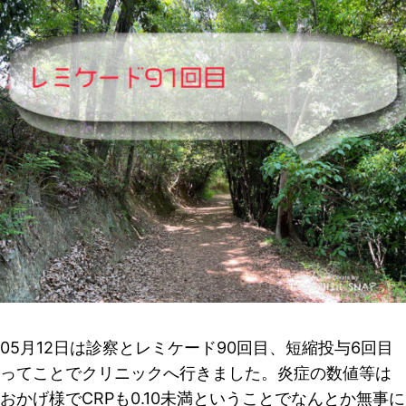
05月12日は診察とレミケード90回目、短縮投与6回目
ってことでクリニックへ行きました。炎症の数値等は
おかげ様でCRPも0.10未満ということでなんとか無事に