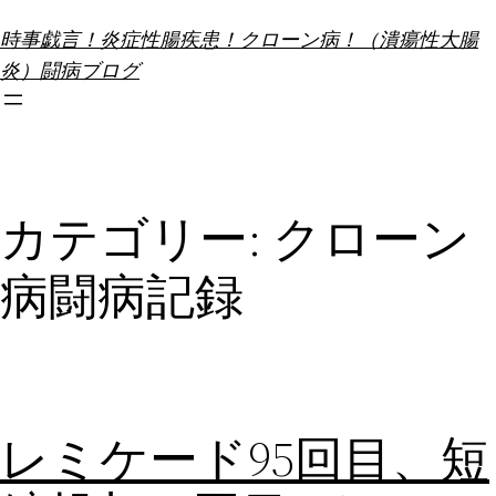
内
時事戯言！炎症性腸疾患！クローン病！（潰瘍性大腸
容
炎）闘病ブログ
を
ス
キ
ッ
プ
カテゴリー:
クローン
病闘病記録
レミケード95回目、短