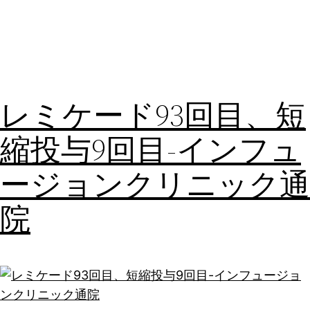
レミケード93回目、短
縮投与9回目-インフュ
ージョンクリニック通
院