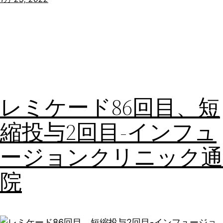
レミケード86回目、短
縮投与2回目-インフュ
ージョンクリニック通
院