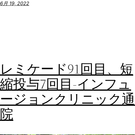
6月 19, 2022
レミケード91回目、短
縮投与7回目-インフュ
ージョンクリニック通
院