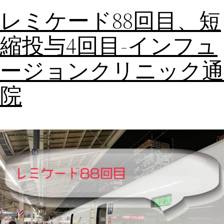
レミケード88回目、短
縮投与4回目-インフュ
ージョンクリニック通
院