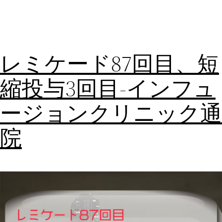
レミケード87回目、短
縮投与3回目-インフュ
ージョンクリニック通
院