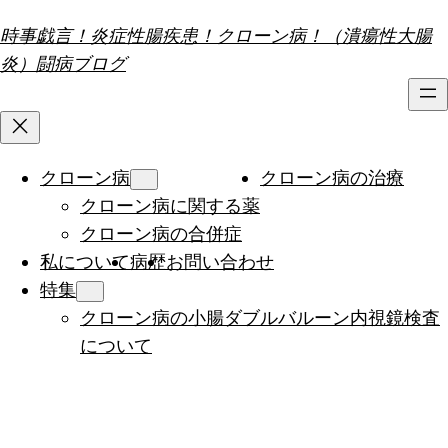
内
時事戯言！炎症性腸疾患！クローン病！（潰瘍性大腸
容
炎）闘病ブログ
を
ス
キ
ッ
クローン病
クローン病の治療
プ
クローン病に関する薬
クローン病の合併症
私について
病歴
お問い合わせ
特集
クローン病の小腸ダブルバルーン内視鏡検査
について