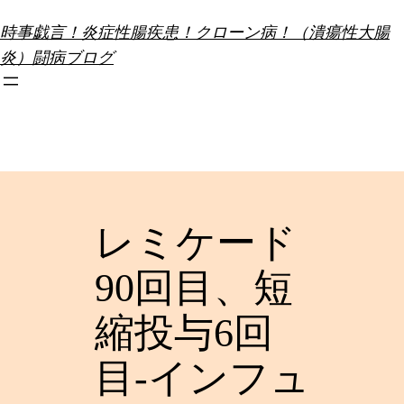
内
時事戯言！炎症性腸疾患！クローン病！（潰瘍性大腸
容
炎）闘病ブログ
を
ス
キ
ッ
プ
レミケード
90回目、短
縮投与6回
目-インフュ