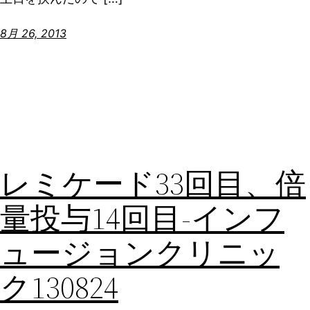
8月 26, 2013
レミケード33回目、倍
量投与14回目-インフ
ュージョンクリニッ
ク130824