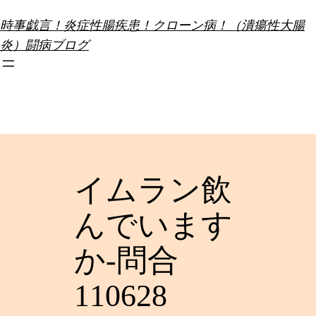
内
時事戯言！炎症性腸疾患！クローン病！（潰瘍性大腸
容
炎）闘病ブログ
を
ス
キ
ッ
プ
イムラン飲
んでいます
か-問合
110628