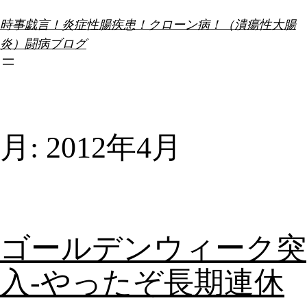
内
時事戯言！炎症性腸疾患！クローン病！（潰瘍性大腸
容
炎）闘病ブログ
を
ス
キ
ッ
プ
月:
2012年4月
ゴールデンウィーク突
入-やったぞ長期連休