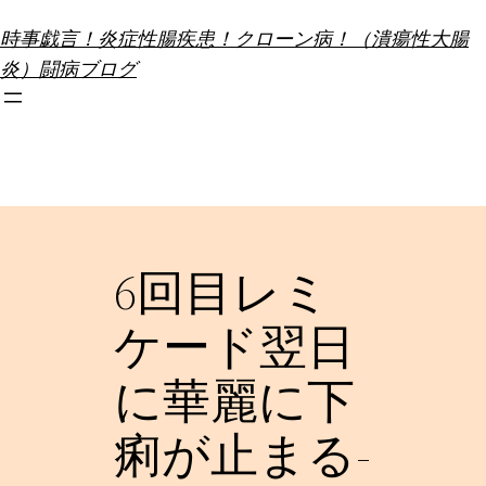
内
時事戯言！炎症性腸疾患！クローン病！（潰瘍性大腸
容
炎）闘病ブログ
を
ス
キ
ッ
プ
6回目レミ
ケード翌日
に華麗に下
痢が止まる-