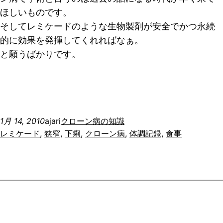
ほしいものです。
そしてレミケードのような生物製剤が安全でかつ永続
的に効果を発揮してくれればなぁ。
と願うばかりです。
1月 14, 2010
ajari
クローン病の知識
レミケード
, 
狭窄
, 
下痢
, 
クローン病
, 
体調記録
, 
食事