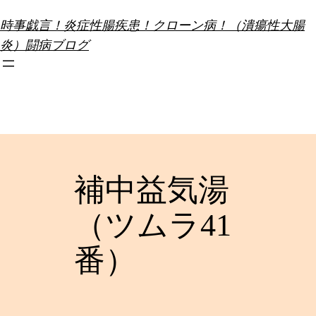
内
時事戯言！炎症性腸疾患！クローン病！（潰瘍性大腸
容
炎）闘病ブログ
を
ス
キ
ッ
プ
補中益気湯
（ツムラ41
番）