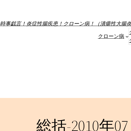
内
容
を
時事戯言！炎症性腸疾患！クローン病！（潰瘍性大腸
ス
クローン病
キ
ッ
プ
総括-2010年0