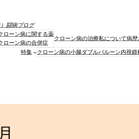
炎）闘病ブログ
クローン病に関する薬
クローン病の治療
私について
病歴
クローン病の合併症
特集
クローン病の小腸ダブルバルーン内視鏡
7月