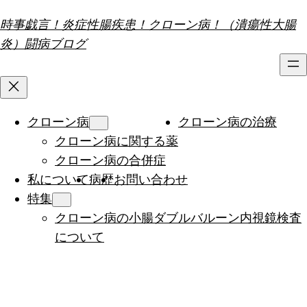
内
時事戯言！炎症性腸疾患！クローン病！（潰瘍性大腸
容
炎）闘病ブログ
を
ス
キ
ッ
クローン病
クローン病の治療
プ
クローン病に関する薬
クローン病の合併症
私について
病歴
お問い合わせ
特集
クローン病の小腸ダブルバルーン内視鏡検査
について