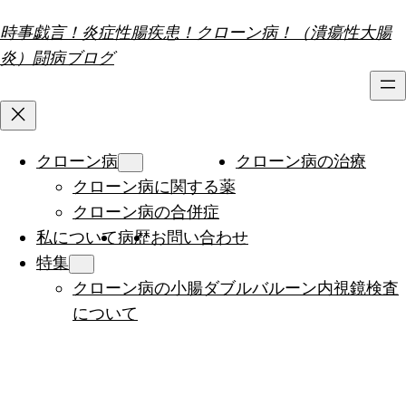
内
時事戯言！炎症性腸疾患！クローン病！（潰瘍性大腸
容
炎）闘病ブログ
を
ス
キ
ッ
クローン病
クローン病の治療
プ
クローン病に関する薬
クローン病の合併症
私について
病歴
お問い合わせ
特集
クローン病の小腸ダブルバルーン内視鏡検査
について