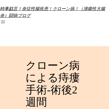
内
時事戯言！炎症性腸疾患！クローン病！（潰瘍性大腸
容
炎）闘病ブログ
を
ス
キ
ッ
プ
クローン病
による痔瘻
手術-術後2
週間