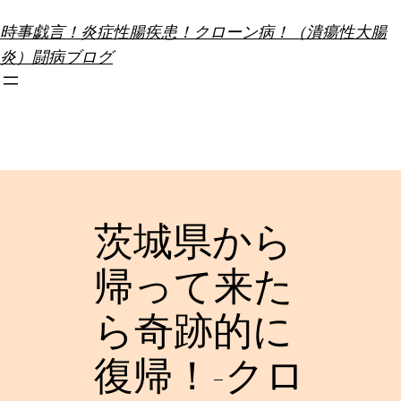
内
時事戯言！炎症性腸疾患！クローン病！（潰瘍性大腸
容
炎）闘病ブログ
を
ス
キ
ッ
プ
茨城県から
帰って来た
ら奇跡的に
復帰！-クロ