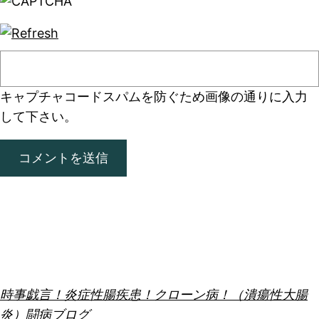
キャプチャコード
スパムを防ぐため画像の通りに入力
して下さい。
時事戯言！炎症性腸疾患！クローン病！（潰瘍性大腸
炎）闘病ブログ