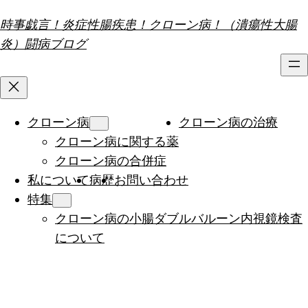
内
時事戯言！炎症性腸疾患！クローン病！（潰瘍性大腸
容
炎）闘病ブログ
を
ス
キ
ッ
クローン病
クローン病の治療
プ
クローン病に関する薬
クローン病の合併症
私について
病歴
お問い合わせ
特集
クローン病の小腸ダブルバルーン内視鏡検査
について