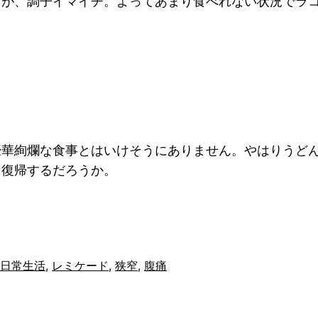
すが、調子イマイチ。よってあまり食べれない状況でラ
豪華絢爛な食事とはいけそうにありません。やはりうど
。復帰するだろうか。
日常生活
, 
レミケード
, 
狭窄
, 
腹痛