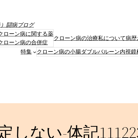
炎）闘病ブログ
クローン病に関する薬
クローン病の治療
私について
病歴
クローン病の合併症
特集
クローン病の小腸ダブルバルーン内視鏡
しない-体記11122