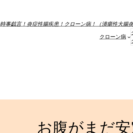
内
容
を
時事戯言！炎症性腸疾患！クローン病！（潰瘍性大腸
ス
クローン病
キ
ッ
プ
お腹がまだ安定