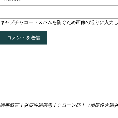
キャプチャコード
スパムを防ぐため画像の通りに入力
時事戯言！炎症性腸疾患！クローン病！（潰瘍性大腸