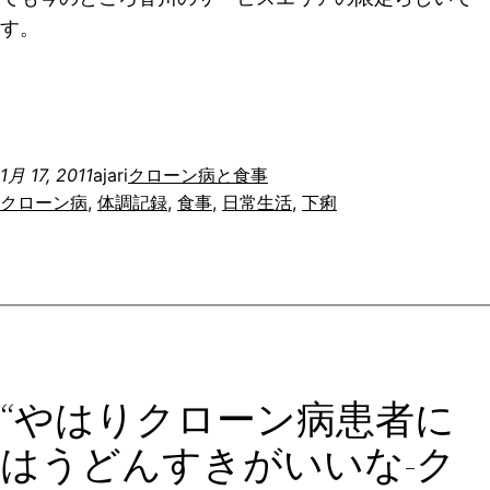
す。
1月 17, 2011
ajari
クローン病と食事
クローン病
, 
体調記録
, 
食事
, 
日常生活
, 
下痢
“やはりクローン病患者に
はうどんすきがいいな-ク