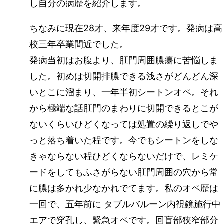
し自分の病歴を紹介します。
ちなみに現在28才、来年度29才です。発病は高
校三年卒業間近でした。
発病当初はお腹より、肛門周囲膿瘍に苦悩しま
した。初めは切開排膿できる浅さがどんどん深
いとこに溜まり、一年半初シートンオペ。それ
から極端な話肛門のまわりに切開できるとこが
ないくらいひどくなっては処置の繰り返しでや
っと落ち着いた程です。今でもシートンをしな
きゃならない程ひどくならないだけで、レミケ
ードをしてもふさがらない肛門周囲の穴から常
に膿は多かれ少なかれでてます。私のオペ歴は
一回で、五年前に タブルバルーン内視鏡施行中
エアで穿孔し、緊急オペです。回盲部狭窄部分