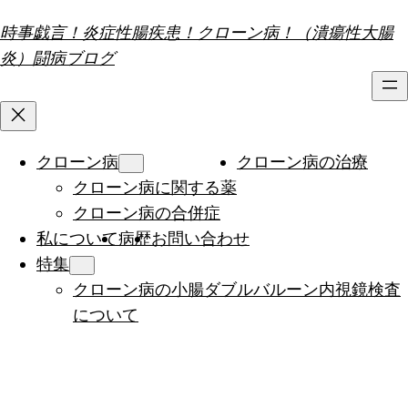
内
時事戯言！炎症性腸疾患！クローン病！（潰瘍性大腸
容
炎）闘病ブログ
を
ス
キ
ッ
クローン病
クローン病の治療
プ
クローン病に関する薬
クローン病の合併症
私について
病歴
お問い合わせ
特集
クローン病の小腸ダブルバルーン内視鏡検査
について