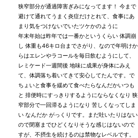
狭窄部分が通過障害ぎみになってます！ 今まで
避けて通れてうまく炎症だけとれて、食事にあ
まり気をつけないでいたツケかのように
年末年始は昨年では一番かというくらい 体調崩
し 体重も46キロ台までさがり、なので年明けか
らはエレンやラコールを毎日飲むようにして、
レミケード一週間後 地味に成果が身体にみえ
て、体調落ち着いてきて安心してたんです。で
ちょいと食事を緩めて食べたらなんだかいつも
と 排便時にすっきりするようにならなくなり 狭
窄部分で一回滞るようになり 苦しくなってしま
い なんだか がっくりです。まだ吐いたりはない
ので閉塞までひどくなりそうな感じはないので
すが、不摂生を続けるのは禁物なレベルです。