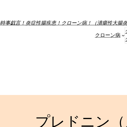
内
容
を
時事戯言！炎症性腸疾患！クローン病！（潰瘍性大腸
ス
クローン病
キ
ッ
プ
プレドニン（