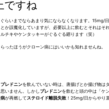
以上ですね
g/日ぐらいまでならあまり気にならなくなります。15m
んとか誤魔化していますが、必要以上に飲むとそれはそ
エルチキやケンタッキーがぐるぐる廻ります（笑）
もらったほうがクローン病にはいいかも知れませんね。
。
プレドニン
を飲んでいない時は、唐揚げとか揚げ物は
は思いません。しかし
プレドニン
を飲むと頭の中は「ケ
ン病
が再燃して
ステロイド離脱失敗
！25mg/日からや