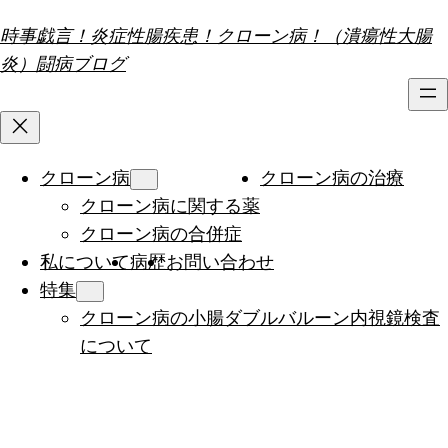
内
時事戯言！炎症性腸疾患！クローン病！（潰瘍性大腸
容
炎）闘病ブログ
を
ス
キ
ッ
クローン病
クローン病の治療
プ
クローン病に関する薬
クローン病の合併症
私について
病歴
お問い合わせ
特集
クローン病の小腸ダブルバルーン内視鏡検査
について