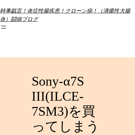
内
時事戯言！炎症性腸疾患！クローン病！（潰瘍性大腸
容
炎）闘病ブログ
を
ス
キ
ッ
プ
Sony-α7S
III(ILCE-
7SM3)を買
ってしまう