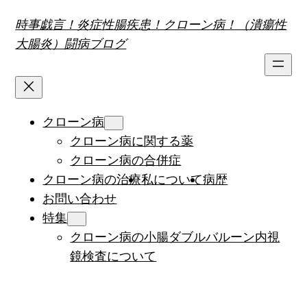
内
時事戯言！炎症性腸疾患！クローン病！（潰瘍性
容
大腸炎）闘病ブログ
を
ス
キ
ッ
クローン病
プ
クローン病に関する薬
クローン病の合併症
クローン病の治療
私について
病歴
お問い合わせ
特集
クローン病の小腸ダブルバルーン内視
鏡検査について