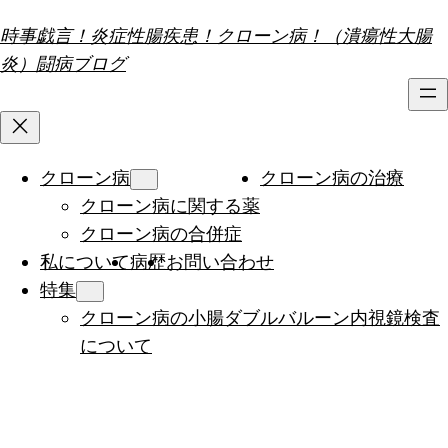
内
時事戯言！炎症性腸疾患！クローン病！（潰瘍性大腸
容
炎）闘病ブログ
を
ス
キ
ッ
クローン病
クローン病の治療
プ
クローン病に関する薬
クローン病の合併症
私について
病歴
お問い合わせ
特集
クローン病の小腸ダブルバルーン内視鏡検査
について