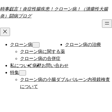
内
時事戯言！炎症性腸疾患！クローン病！（潰瘍性大腸
容
炎）闘病ブログ
を
ス
キ
ッ
クローン病
クローン病の治療
プ
クローン病に関する薬
クローン病の合併症
私について
病歴
お問い合わせ
特集
クローン病の小腸ダブルバルーン内視鏡検査
について