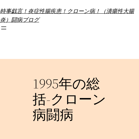
内
時事戯言！炎症性腸疾患！クローン病！（潰瘍性大腸
容
炎）闘病ブログ
を
ス
キ
ッ
プ
1995年の総
括-クローン
病闘病