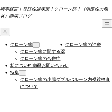
内
時事戯言！炎症性腸疾患！クローン病！（潰瘍性大腸
容
炎）闘病ブログ
を
ス
キ
ッ
クローン病
クローン病の治療
プ
クローン病に関する薬
クローン病の合併症
私について
病歴
お問い合わせ
特集
クローン病の小腸ダブルバルーン内視鏡検査
について