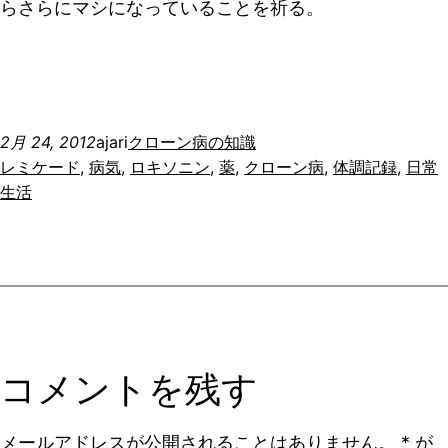
らさらにマシになっていることを祈る。
2月 24, 2012
ajari
クローン病の知識
レミケード
, 
病気
, 
ロキソニン
, 
薬
, 
クローン病
, 
体調記録
, 
日常
生活
コメントを残す
メールアドレスが公開されることはありません。
*
が