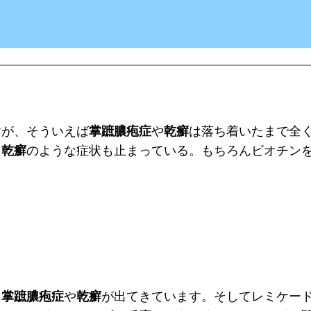
すが、そういえば
掌蹠膿疱症
や
乾癬
は落ち着いたまで全
、
乾癬
のような症状も止まっている。もちろんビオチン
ら
掌蹠膿疱症
や
乾癬
が出てきています。そしてレミケー