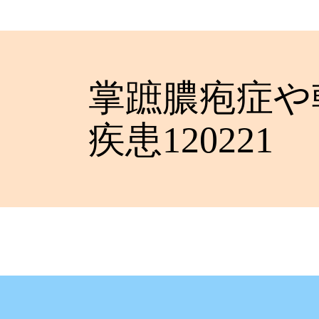
掌蹠膿疱症や
疾患120221