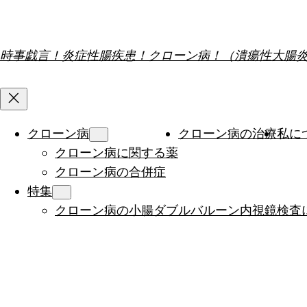
内
容
を
時事戯言！炎症性腸疾患！クローン病！（潰瘍性大腸
ス
キ
ッ
プ
クローン病
クローン病の治療
私に
クローン病に関する薬
クローン病の合併症
特集
クローン病の小腸ダブルバルーン内視鏡検査