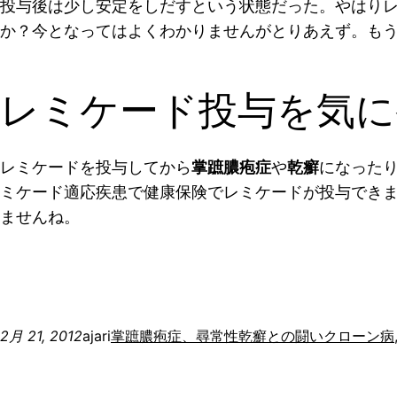
投与後は少し安定をしだすという状態だった。やはり
か？今となってはよくわかりませんがとりあえず。も
レミケード投与を気に
レミケードを投与してから
掌蹠膿疱症
や
乾癬
になった
ミケード適応疾患で健康保険でレミケードが投与でき
ませんね。
2月 21, 2012
ajari
掌蹠膿疱症、尋常性乾癬との闘い
クローン病