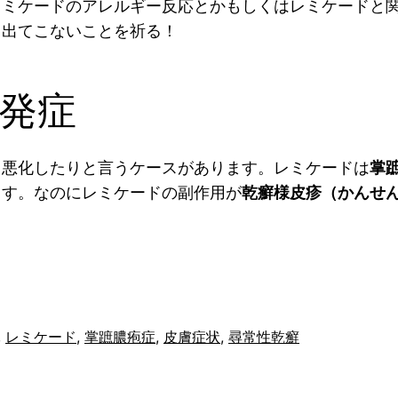
レミケードのアレルギー反応とかもしくはレミケードと
う出てこないことを祈る！
発症
り悪化したりと言うケースがあります。レミケードは
掌
ます。なのにレミケードの副作用が
乾癬様皮疹（かんせ
, 
レミケード
, 
掌蹠膿疱症
, 
皮膚症状
, 
尋常性乾癬