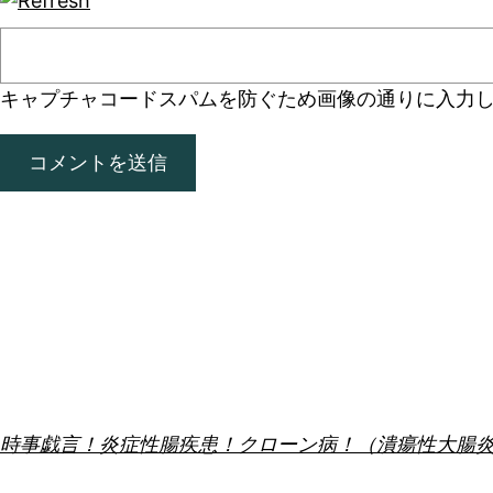
キャプチャコード
スパムを防ぐため画像の通りに入力
時事戯言！炎症性腸疾患！クローン病！（潰瘍性大腸