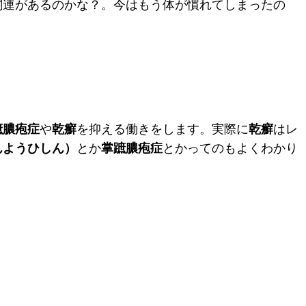
関連があるのかな？。今はもう体が慣れてしまったの
蹠膿疱症
や
乾癬
を抑える働きをします。実際に
乾癬
はレ
んようひしん）
とか
掌蹠膿疱症
とかってのもよくわかり