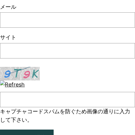
メール
サイト
キャプチャコード
スパムを防ぐため画像の通りに入力
して下さい。