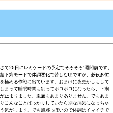
さて25日にレミケードの予定でそろそろ1週間前です。
超下痢モードで体調悪化で苦しむ頃ですが、必殺多忙
を極める作戦に出ています。おまけに夜更かしもして
しまって睡眠時間も削ってボロボロになったら、下痢
が止まりました。腹痛もあまりありません。でもあま
りこんなことばっかりしていたら別な病気になっちゃ
う気がします。でも風邪っぽいので体調はイマイチで