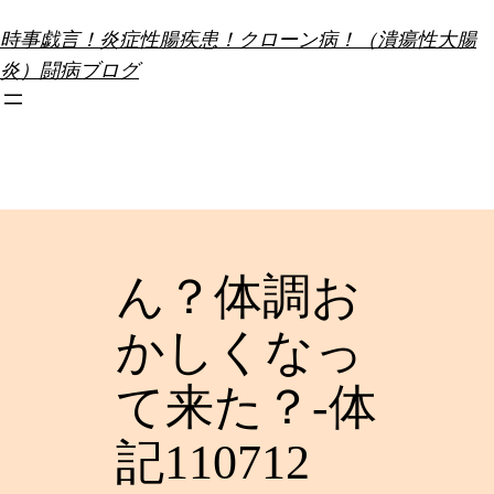
内
時事戯言！炎症性腸疾患！クローン病！（潰瘍性大腸
容
炎）闘病ブログ
を
ス
キ
ッ
プ
ん？体調お
かしくなっ
て来た？-体
記110712