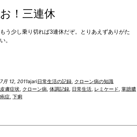
お！三連休
もう少し乗り切れば3連休だぞ。とりあえずありがた
い。
7月 12, 2011
ajari
日常生活の記録
, 
クローン病の知識
皮膚症状
, 
クローン病
, 
体調記録
, 
日常生活
, 
レミケード
, 
掌蹠膿
疱症
, 
下痢