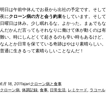
明日は午前中休んでお昼から出社の予定です。そして
夜に
クローン病の方と会う約束
をしています。そして
日曜日は休み。少し眠れるな。よかった。まぁでもな
んだかんだ言ってもそれなりに働けて体が動くのは有
難い。時にしんどくて起きるのも辛い時もあるけど、
なんとか日常を保てている奇跡はやはり素晴らしい。
普通に生きるって素晴らしいことなんだ！
6月 18, 2011
ajari
クローン病と食事
クローン病
, 
体調記録
, 
食事
, 
日常生活
, 
レミケード
, 
ラコール