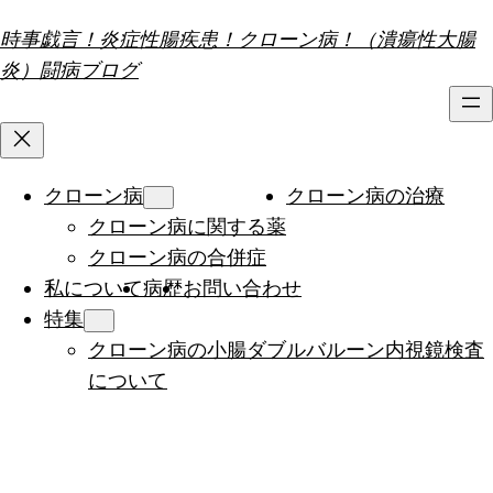
内
時事戯言！炎症性腸疾患！クローン病！（潰瘍性大腸
容
炎）闘病ブログ
を
ス
キ
ッ
クローン病
クローン病の治療
プ
クローン病に関する薬
クローン病の合併症
私について
病歴
お問い合わせ
特集
クローン病の小腸ダブルバルーン内視鏡検査
について