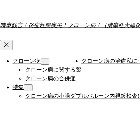
内
容
を
時事戯言！炎症性腸疾患！クローン病！（潰瘍性大腸
ス
キ
ッ
プ
クローン病
クローン病の治療
私に
クローン病に関する薬
クローン病の合併症
特集
クローン病の小腸ダブルバルーン内視鏡検査