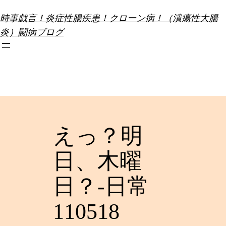
内
時事戯言！炎症性腸疾患！クローン病！（潰瘍性大腸
容
炎）闘病ブログ
を
ス
キ
ッ
プ
えっ？明
日、木曜
日？-日常
110518