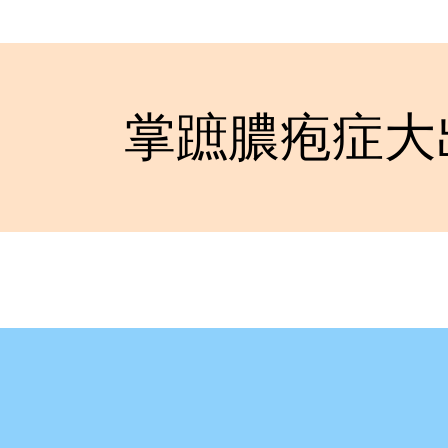
掌蹠膿疱症大出