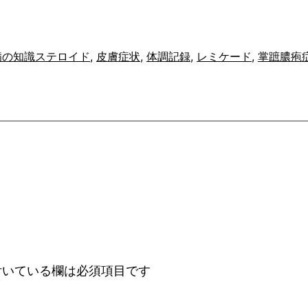
病の知識
ステロイド
, 
皮膚症状
, 
体調記録
, 
レミケード
, 
掌蹠膿疱
いている欄は必須項目です