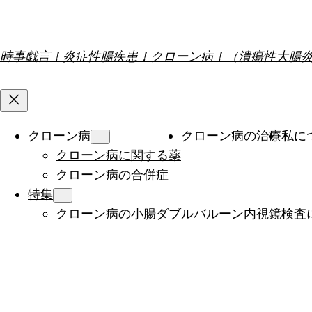
内
容
を
時事戯言！炎症性腸疾患！クローン病！（潰瘍性大腸
ス
キ
ッ
プ
クローン病
クローン病の治療
私に
クローン病に関する薬
クローン病の合併症
特集
クローン病の小腸ダブルバルーン内視鏡検査