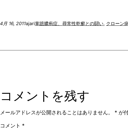
4月 16, 2011
ajari
掌蹠膿疱症、尋常性乾癬との闘い
, 
クローン
コメントを残す
メールアドレスが公開されることはありません。
*
が付
コメント
*