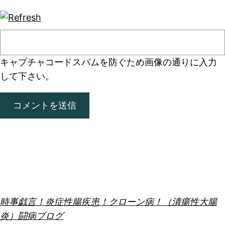
キャプチャコード
スパムを防ぐため画像の通りに入力
して下さい。
時事戯言！炎症性腸疾患！クローン病！（潰瘍性大腸
炎）闘病ブログ