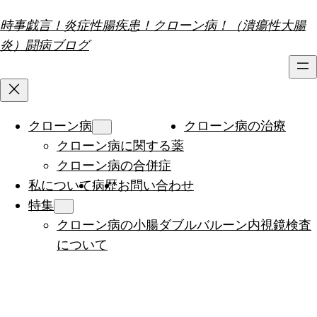
内
時事戯言！炎症性腸疾患！クローン病！（潰瘍性大腸
容
炎）闘病ブログ
を
ス
キ
ッ
クローン病
クローン病の治療
プ
クローン病に関する薬
クローン病の合併症
私について
病歴
お問い合わせ
特集
クローン病の小腸ダブルバルーン内視鏡検査
について