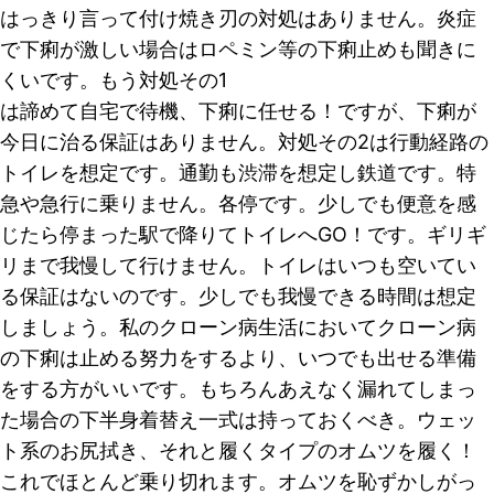
はっきり言って付け焼き刃の対処はありません。炎症
で下痢が激しい場合はロペミン等の下痢止めも聞きに
くいです。もう対処その1
は諦めて自宅で待機、下痢に任せる！ですが、下痢が
今日に治る保証はありません。対処その2は行動経路の
トイレを想定です。通勤も渋滞を想定し鉄道です。特
急や急行に乗りません。各停です。少しでも便意を感
じたら停まった駅で降りてトイレへGO！です。ギリギ
リまで我慢して行けません。トイレはいつも空いてい
る保証はないのです。少しでも我慢できる時間は想定
しましょう。私のクローン病生活においてクローン病
の下痢は止める努力をするより、いつでも出せる準備
をする方がいいです。もちろんあえなく漏れてしまっ
た場合の下半身着替え一式は持っておくべき。ウェッ
ト系のお尻拭き、それと履くタイプのオムツを履く！
これでほとんど乗り切れます。オムツを恥ずかしがっ