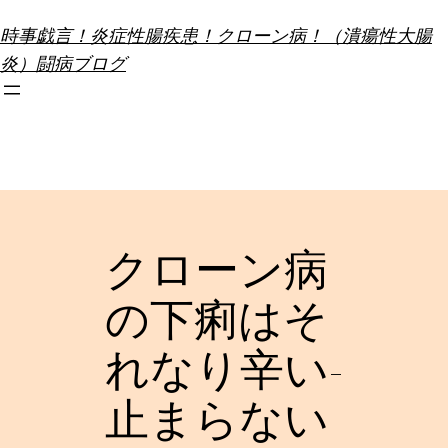
内
時事戯言！炎症性腸疾患！クローン病！（潰瘍性大腸
容
炎）闘病ブログ
を
ス
キ
ッ
プ
クローン病
の下痢はそ
れなり辛い-
止まらない