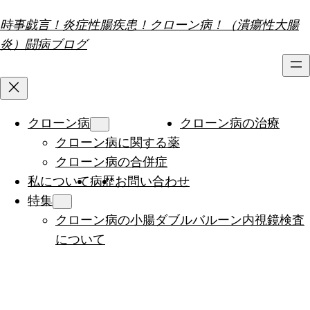
内
時事戯言！炎症性腸疾患！クローン病！（潰瘍性大腸
容
炎）闘病ブログ
を
ス
キ
ッ
クローン病
クローン病の治療
プ
クローン病に関する薬
クローン病の合併症
私について
病歴
お問い合わせ
特集
クローン病の小腸ダブルバルーン内視鏡検査
について