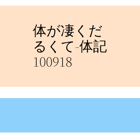
体が凄くだ
るくて-体記
100918