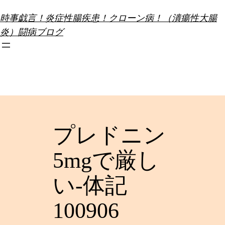
内
時事戯言！炎症性腸疾患！クローン病！（潰瘍性大腸
容
炎）闘病ブログ
を
ス
キ
ッ
プ
プレドニン
5mgで厳し
い-体記
100906