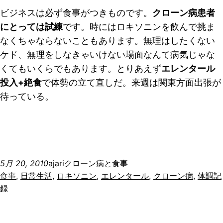
ビジネスは必ず食事がつきものです。
クローン病患者
にとっては試練
です。時にはロキソニンを飲んで挑ま
なくちゃならないこともあります。無理はしたくない
ケド、無理をしなきゃいけない場面なんて病気じゃな
くてもいくらでもあります。とりあえず
エレンタール
投入+絶食
で体勢の立て直しだ。来週は関東方面出張が
待っている。
5月 20, 2010
ajari
クローン病と食事
食事
, 
日常生活
, 
ロキソニン
, 
エレンタール
, 
クローン病
, 
体調記
録