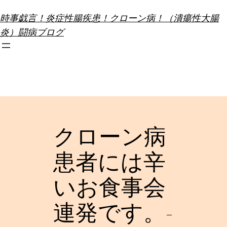
内
時事戯言！炎症性腸疾患！クローン病！（潰瘍性大腸
容
炎）闘病ブログ
を
ス
キ
ッ
プ
クローン病
患者には辛
いお食事会
連発です。-