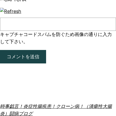
キャプチャコード
スパムを防ぐため画像の通りに入力
して下さい。
時事戯言！炎症性腸疾患！クローン病！（潰瘍性大腸
炎）闘病ブログ