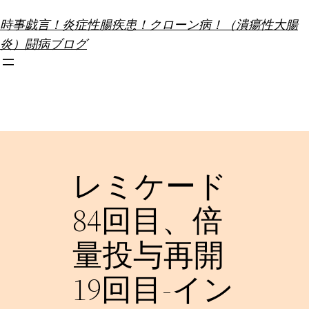
内
時事戯言！炎症性腸疾患！クローン病！（潰瘍性大腸
容
炎）闘病ブログ
を
ス
キ
ッ
プ
レミケード
84回目、倍
量投与再開
19回目-イン