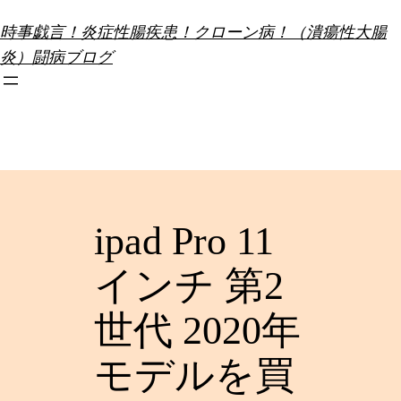
内
時事戯言！炎症性腸疾患！クローン病！（潰瘍性大腸
容
炎）闘病ブログ
を
ス
キ
ッ
プ
ipad Pro 11
インチ 第2
世代 2020年
モデルを買