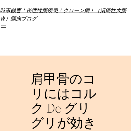
内
時事戯言！炎症性腸疾患！クローン病！（潰瘍性大腸
容
炎）闘病ブログ
を
ス
キ
ッ
プ
肩甲骨のコ
リにはコル
ク De グリ
グリが効き