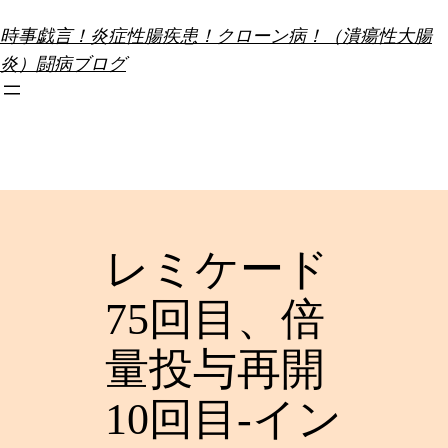
内
時事戯言！炎症性腸疾患！クローン病！（潰瘍性大腸
容
炎）闘病ブログ
を
ス
キ
ッ
プ
レミケード
75回目、倍
量投与再開
10回目-イン