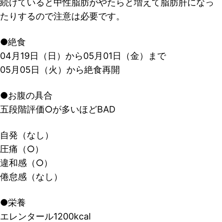
続けていると中性脂肪がやたらと増えて脂肪肝になっ
たりするので注意は必要です。
●絶食
04月19日（日）から05月01日（金）まで
05月05日（火）から絶食再開
●お腹の具合
五段階評価○が多いほどBAD
自発（なし）
圧痛（○）
違和感（○）
倦怠感（なし）
●栄養
エレンタール1200kcal