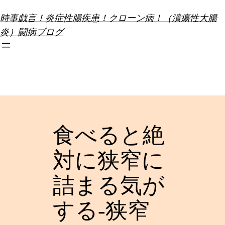
内
時事戯言！炎症性腸疾患！クローン病！（潰瘍性大腸
容
炎）闘病ブログ
を
ス
キ
ッ
プ
食べると絶
対に狭窄に
詰まる気が
する-狭窄