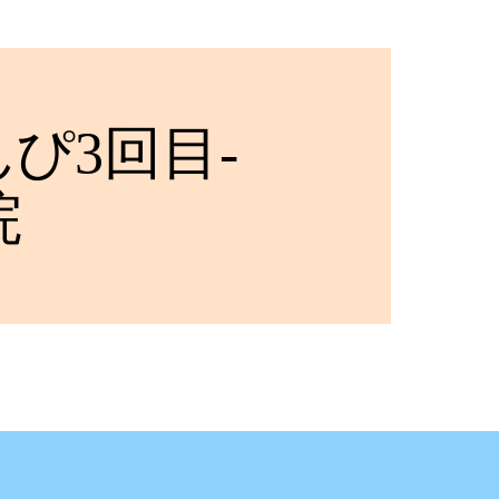
ぴ3回目-
院