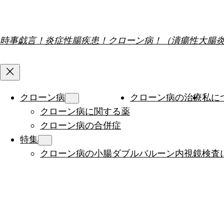
内
容
を
時事戯言！炎症性腸疾患！クローン病！（潰瘍性大腸
ス
キ
ッ
プ
クローン病
クローン病の治療
私に
クローン病に関する薬
クローン病の合併症
特集
クローン病の小腸ダブルバルーン内視鏡検査